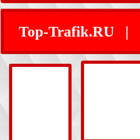
Top-Trafik.RU
|
.